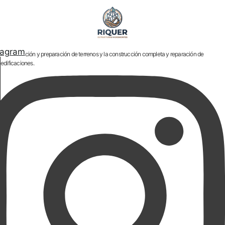
tagram
Consolidación y preparación de terrenos y la construcción completa y reparación de
edificaciones.