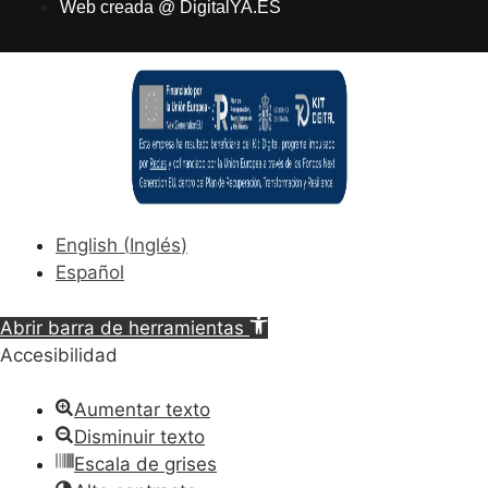
Web creada @ DigitalYA.ES
English
(
Inglés
)
Español
Abrir barra de herramientas
Accesibilidad
Aumentar texto
Disminuir texto
Escala de grises